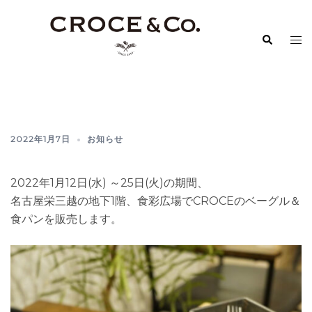
コ
ン
検
ト
テ
索
グ
ン
ル
ツ
メ
へ
ニ
ス
ュ
キ
2022年1月7日
お知らせ
ー
ッ
プ
2022年1月12日(水) ～25日(火)の期間、
名古屋栄三越の地下1階、食彩広場でCROCEのベーグル＆
食パンを販売します。