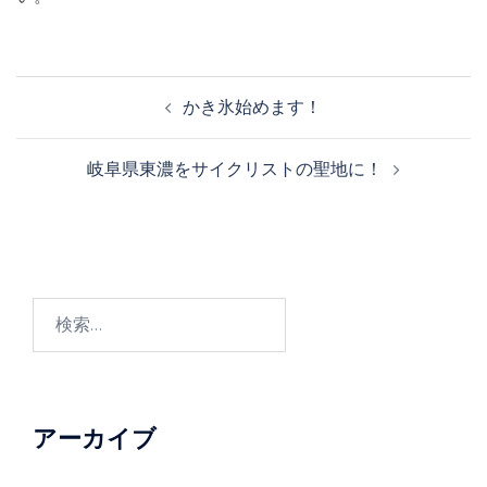
投
かき氷始めます！
稿
ナ
岐阜県東濃をサイクリストの聖地に！
ビ
ゲ
ー
シ
ョ
検
ン
索:
アーカイブ