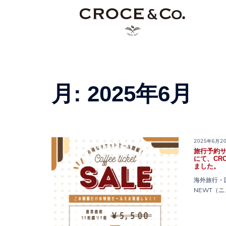
コ
ン
テ
ン
ツ
へ
ス
月:
2025年6月
キ
ッ
プ
2025年6月2
旅行予約サ
にて、CRO
ました。
海外旅行・
NEWT（ニュ