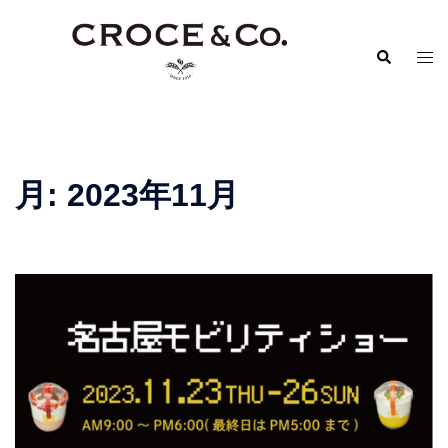
コ
ン
検
ト
テ
索
グ
ン
ル
ツ
メ
へ
ニ
ス
月:
2023年11月
ュ
キ
ー
ッ
プ