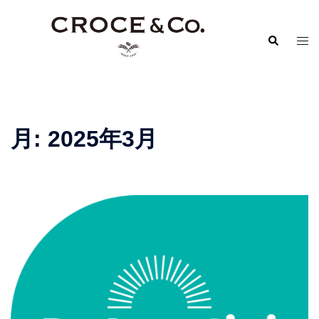
コ
ン
検
ト
テ
索
グ
ン
ル
ツ
メ
へ
ニ
ス
月:
2025年3月
ュ
キ
ー
ッ
プ