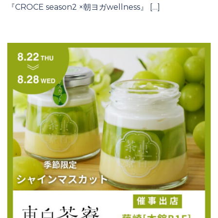
『CROCE season2 ×朝ヨガwellness』 […]