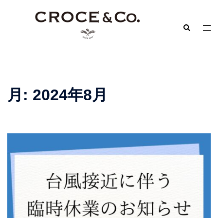
コ
ン
検
ト
テ
索
グ
ン
ル
ツ
メ
へ
ニ
ス
月:
2024年8月
ュ
キ
ー
ッ
プ