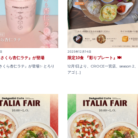
0日
2025年12月14日
『さくら杏仁ラテ』が登場
限定10食 『彩りプレート』🍽️
さくら杏仁ラテ』が登場✨ とろり
12月1日より、CROCE一宮店、season 2
アゴ […]