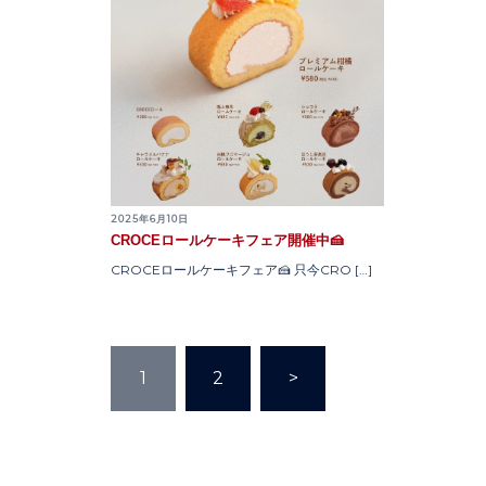
2025年6月10日
CROCEロールケーキフェア開催中🍰
CROCEロールケーキフェア🍰 只今CRO […]
投
1
2
>
稿
の
ペ