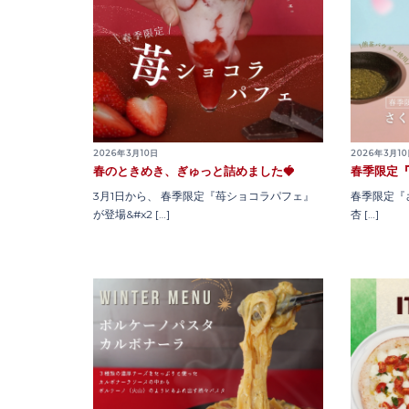
2026年3月10日
2026年3月1
春のときめき、ぎゅっと詰めました🍓
春季限定
3月1日から、 春季限定『苺ショコラパフェ』
春季限定『
が登場&#x2 […]
杏 […]