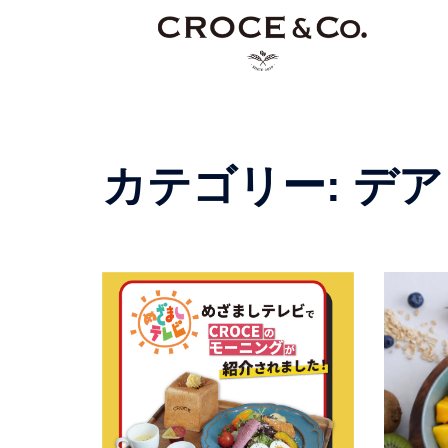
コ
ン
テ
ン
ツ
へ
ス
カテゴリー:
デア
キ
ッ
プ