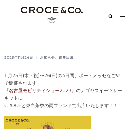
コ
ン
検
ト
テ
索
グ
ン
ル
ツ
メ
へ
ニ
ス
ュ
キ
2023年11月24日
お知らせ
、
催事出展
ー
ッ
プ
11月23日(木・祝)〜26(日)の4日間、ポートメッセなごや
で開催されます
『
名古屋モビリティショー2023
』のナゴヤスイーツサー
キットに
CROCEと東白茶寮の両ブランドで出店いたします！！