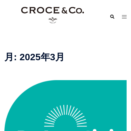
コ
ン
検
ト
テ
索
グ
ン
ル
ツ
メ
へ
ニ
ス
月:
2025年3月
ュ
キ
ー
ッ
プ