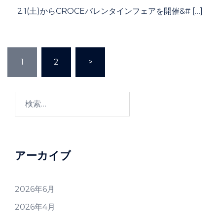
2.1(土)からCROCEバレンタインフェアを開催&# […]
投
1
2
>
稿
の
ペ
検
ー
索:
ジ
送
り
アーカイブ
2026年6月
2026年4月