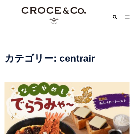
コ
ン
検
ト
テ
索
グ
ン
ル
ツ
メ
へ
ニ
ス
カテゴリー:
centrair
ュ
キ
ー
ッ
プ