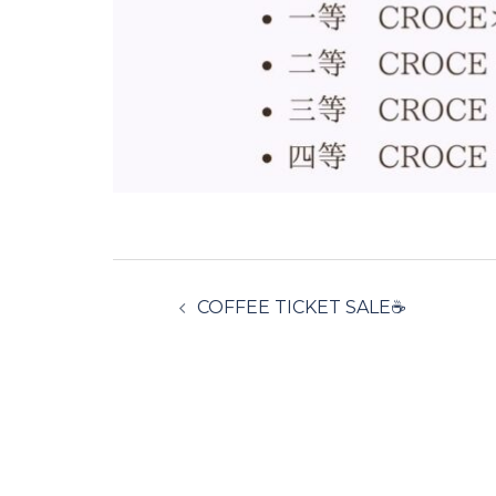
投
COFFEE TICKET SALE☕
稿
ナ
ビ
ゲ
ー