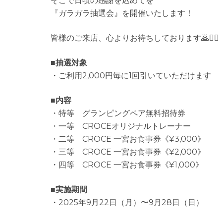
そこで日頃の感謝を込めてを
『ガラガラ抽選会』を開催いたします！
皆様のご来店、心よりお待ちしております🙇🙇‍♀️
■抽選対象
・ご利用2,000円毎に1回引いていただけます
■内容
・特等 グランピングペア無料招待券
・一等 CROCEオリジナルトレーナー
・二等 CROCE 一宮お食事券《¥3,000》
・三等 CROCE 一宮お食事券《¥2,000》
・四等 CROCE 一宮お食事券《¥1,000》
■
実施期間
・2025年9月22日（月）〜9月28日（日）